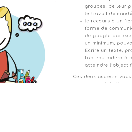
groupes, de leur p
le travail demandé
le recours à un fi
forme de communica
de google par exe
un minimum, pouvoi
Ecrire un texte, p
tableau aidera à d
atteindre l’objecti
Ces deux aspects vous 
processus d’intelligenc
nous conseillons au se
mais pas impossible. En
réalisables à distance
soit avec un scan limit