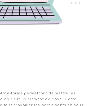
:
e plate-forme permettant de mettre les
salon » est un élément de base. Cette
 faire travailler les participants en sous-