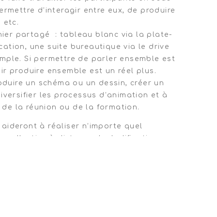
ermettre d’interagir entre eux, de produire
 etc.
chier partagé : tableau blanc via la plate-
tion, une suite bureautique via le drive
mple. Si permettre de parler ensemble est
r produire ensemble est un réel plus.
roduire un schéma ou un dessin, créer un
iversifier les processus d’animation et à
f de la réunion ou de la formation.
aideront à réaliser n’importe quel
e collective à distance. La ludification que
in de ce site peut sembler plus complexe
 effet, une série de jeux de société sont
 soit sans aucune numérisation de matériel
é du plateau et de quelques cartes.