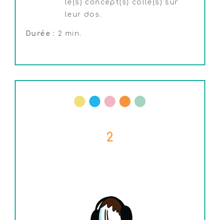
le(s) concept(s) collé(s) sur
leur dos.
Durée :
2 min.
2