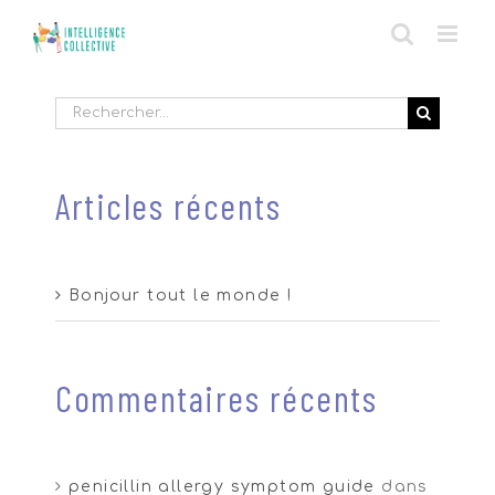
Skip
to
content
Rechercher
Articles récents
Bonjour tout le monde !
Commentaires récents
penicillin allergy symptom guide
dans