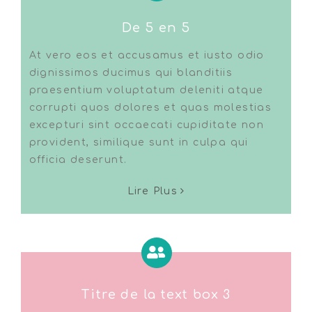
De 5 en 5
At vero eos et accusamus et iusto odio
dignissimos ducimus qui blanditiis
praesentium voluptatum deleniti atque
corrupti quos dolores et quas molestias
excepturi sint occaecati cupiditate non
provident, similique sunt in culpa qui
officia deserunt.
Lire Plus
Titre de la text box 3