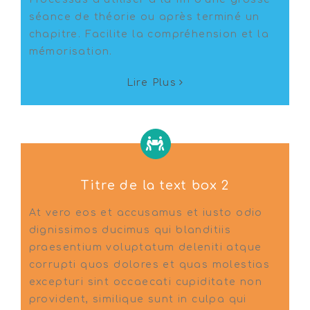
séance de théorie ou après terminé un
chapitre. Facilite la compréhension et la
mémorisation.
Lire Plus
Titre de la text box 2
At vero eos et accusamus et iusto odio
dignissimos ducimus qui blanditiis
praesentium voluptatum deleniti atque
corrupti quos dolores et quas molestias
excepturi sint occaecati cupiditate non
provident, similique sunt in culpa qui