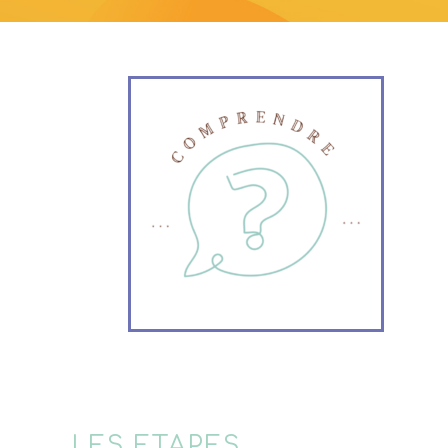
transition
LES ETAPES