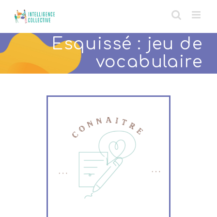
Skip
to
content
Esquissé : jeu de
vocabulaire
transition