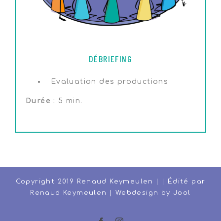
DÉBRIEFING
Evaluation des productions
Durée :
5 min.
Copyright 2019 Renaud Keymeulen | | Édité par
Renaud Keymeulen | Webdesign by
Jool
Facebook
Instagram