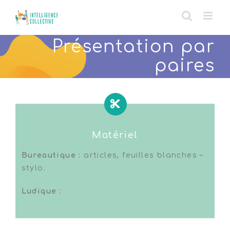
Skip
to
content
Présentation par
paires
Matériel
Bureautique :
articles, feuilles blanches –
stylo.
Ludique :